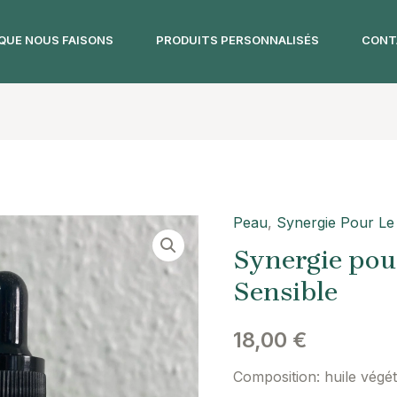
QUE NOUS FAISONS
PRODUITS PERSONNALISÉS
CONT
Peau
,
Synergie Pour Le
quantité
de
Synergie pour
Synergie
Sensible
pour
le
18,00
€
visage
Composition: huile végét
-