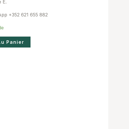
e E.
pp +352 621 655 882
de
Au Panier