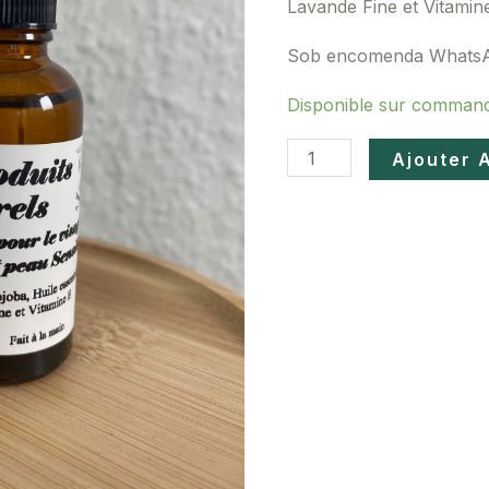
Lavande Fine et Vitamin
Peau
Sensible
Sob encomenda WhatsA
Disponible sur comman
Ajouter 