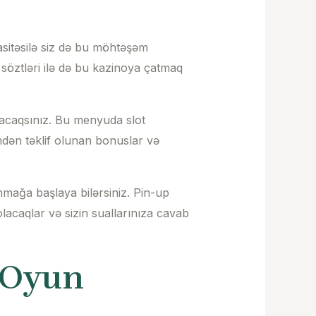
asitəsilə siz də bu möhtəşəm
 söztləri ilə də bu kazinoya çatmaq
lacaqsınız. Bu menyuda slot
ndən təklif olunan bonuslar və
mağa başlaya bilərsiniz. Pin-up
lacaqlar və sizin suallarınıza cavab
i Oyun