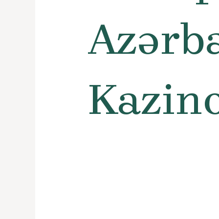
Azərb
Kazino