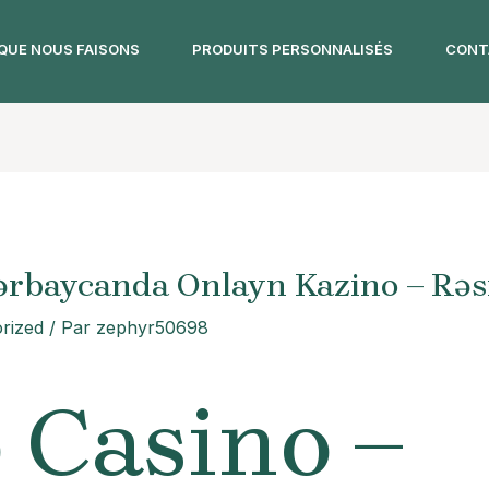
QUE NOUS FAISONS
PRODUITS PERSONNALISÉS
CONT
ərbaycanda Onlayn Kazino – Rəs
rized
/ Par
zephyr50698
 Casino –