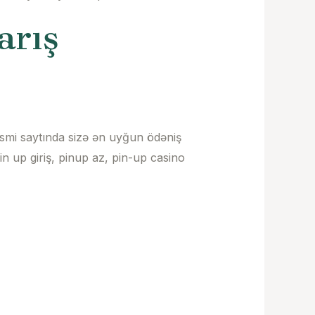
arış
əsmi saytında sizə ən uyğun ödəniş
n up giriş, pinup az, pin-up casino