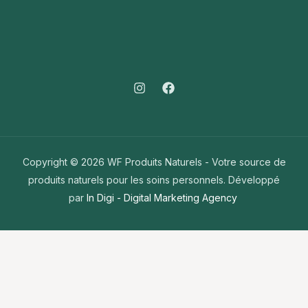
Copyright © 2026 WF Produits Naturels - Votre source de
produits naturels pour les soins personnels. Développé
par
In Digi - Digital Marketing Agency