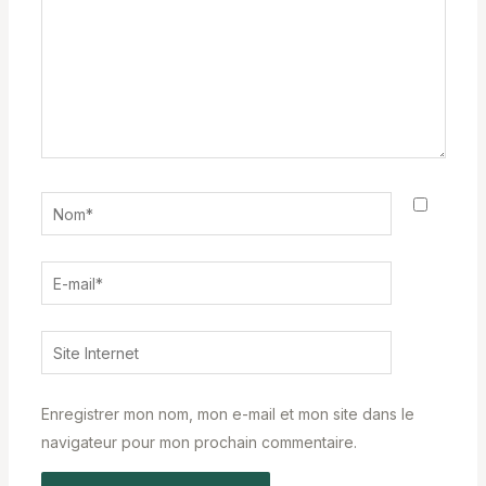
Nom*
E-
mail*
Site
Internet
Enregistrer mon nom, mon e-mail et mon site dans le
navigateur pour mon prochain commentaire.