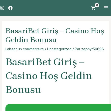
Aller
Ma
au
M
contenu
BasariBet Giriş – Casino Hoş
Geldin Bonusu
Laisser un commentaire
/
Uncategorized
/ Par
zephyr50698
BasariBet Giriş –
Casino Hoş Geldin
Bonusu