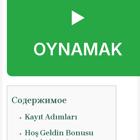
▶️
OYNAMAK
Содержимое
Kayıt Adımları
Hoş Geldin Bonusu