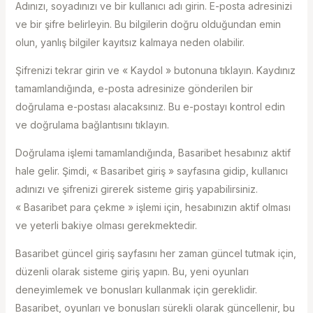
Adınızı, soyadınızı ve bir kullanıcı adı girin. E-posta adresinizi
ve bir şifre belirleyin. Bu bilgilerin doğru olduğundan emin
olun, yanlış bilgiler kayıtsız kalmaya neden olabilir.
Şifrenizi tekrar girin ve « Kaydol » butonuna tıklayın. Kaydınız
tamamlandığında, e-posta adresinize gönderilen bir
doğrulama e-postası alacaksınız. Bu e-postayı kontrol edin
ve doğrulama bağlantısını tıklayın.
Doğrulama işlemi tamamlandığında, Basaribet hesabınız aktif
hale gelir. Şimdi, « Basaribet giriş » sayfasına gidip, kullanıcı
adınızı ve şifrenizi girerek sisteme giriş yapabilirsiniz.
« Basaribet para çekme » işlemi için, hesabınızın aktif olması
ve yeterli bakiye olması gerekmektedir.
Basaribet güncel giriş sayfasını her zaman güncel tutmak için,
düzenli olarak sisteme giriş yapın. Bu, yeni oyunları
deneyimlemek ve bonusları kullanmak için gereklidir.
Basaribet, oyunları ve bonusları sürekli olarak güncellenir, bu