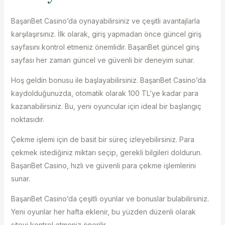
BaşarıBet Casino’da oynayabilirsiniz ve çeşitli avantajlarla
karşılaşırsınız. İlk olarak, giriş yapmadan önce güncel giriş
sayfasını kontrol etmeniz önemlidir. BaşarıBet güncel giriş
sayfası her zaman güncel ve güvenli bir deneyim sunar.
Hoş geldin bonusu ile başlayabilirsiniz. BaşarıBet Casino’da
kaydolduğunuzda, otomatik olarak 100 TL’ye kadar para
kazanabilirsiniz. Bu, yeni oyuncular için ideal bir başlangıç
noktasıdır.
Çekme işlemi için de basit bir süreç izleyebilirsiniz. Para
çekmek istediğiniz miktarı seçip, gerekli bilgileri doldurun.
BaşarıBet Casino, hızlı ve güvenli para çekme işlemlerini
sunar.
BaşarıBet Casino’da çeşitli oyunlar ve bonuslar bulabilirsiniz.
Yeni oyunlar her hafta eklenir, bu yüzden düzenli olarak
siteyi kontrol etmeniz önerilir.