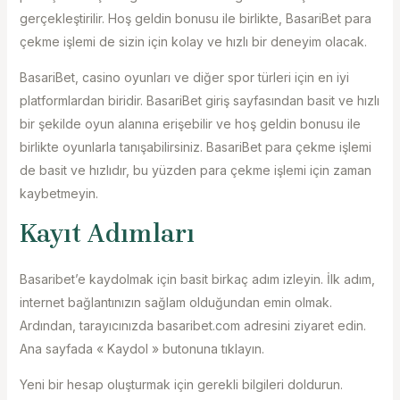
gerçekleştirilir. Hoş geldin bonusu ile birlikte, BasariBet para
çekme işlemi de sizin için kolay ve hızlı bir deneyim olacak.
BasariBet, casino oyunları ve diğer spor türleri için en iyi
platformlardan biridir. BasariBet giriş sayfasından basit ve hızlı
bir şekilde oyun alanına erişebilir ve hoş geldin bonusu ile
birlikte oyunlarla tanışabilirsiniz. BasariBet para çekme işlemi
de basit ve hızlıdır, bu yüzden para çekme işlemi için zaman
kaybetmeyin.
Kayıt Adımları
Basaribet’e kaydolmak için basit birkaç adım izleyin. İlk adım,
internet bağlantınızın sağlam olduğundan emin olmak.
Ardından, tarayıcınızda basaribet.com adresini ziyaret edin.
Ana sayfada « Kaydol » butonuna tıklayın.
Yeni bir hesap oluşturmak için gerekli bilgileri doldurun.